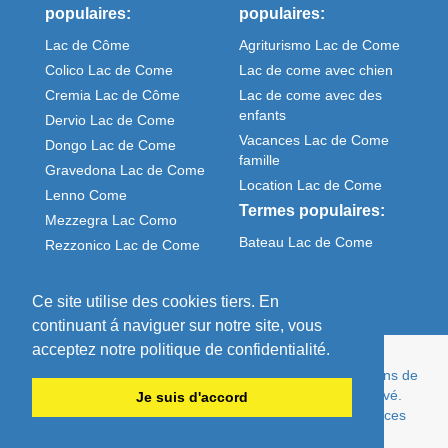
populaires:
populaires:
Lac de Côme
Agriturismo Lac de Come
Colico Lac de Come
Lac de come avec chien
Cremia Lac de Côme
Lac de come avec des
enfants
Dervio Lac de Come
Vacances Lac de Come
Dongo Lac de Come
famille
Gravedona Lac de Come
Location Lac de Come
Lenno Come
Termes populaires:
Mezzegra Lac Como
Bateau Lac de Come
Rezzonico Lac de Come
Meteo Come italie
Sorico Lac de Come
Ce site utilise des cookies tiers. En
continuant á naviguer sur notre site, vous
acceptez notre politique de confidentialité.
© Comolake Homes - Votre maison en vacances. Maisons de
vacances et appartements de privé - pas cher et cultivé.
Je suis d'accord
Depuis plus de 15 ans, l'expert de la maison de vacances
Lac de Côme.