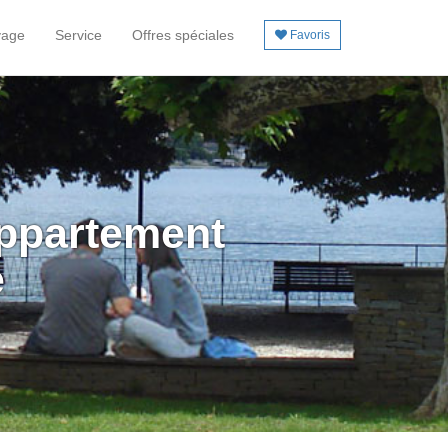
yage
Service
Offres spéciales
Favoris
Appartement
e