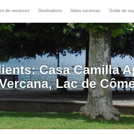
ons de vacances
Destinations
Idées vacances
Guide de vo
lients: Casa Camilla 
Vercana, Lac de Côm