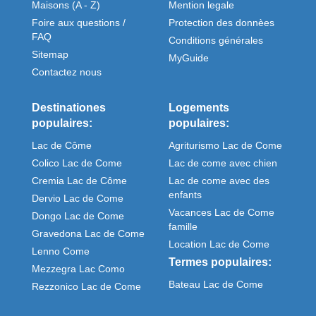
Maisons (A - Z)
Mention legale
Foire aux questions /
Protection des donnèes
FAQ
Conditions générales
Sitemap
MyGuide
Contactez nous
Destinationes
Logements
populaires:
populaires:
Lac de Côme
Agriturismo Lac de Come
Colico Lac de Come
Lac de come avec chien
Cremia Lac de Côme
Lac de come avec des
enfants
Dervio Lac de Come
Vacances Lac de Come
Dongo Lac de Come
famille
Gravedona Lac de Come
Location Lac de Come
Lenno Come
Termes populaires:
Mezzegra Lac Como
Bateau Lac de Come
Rezzonico Lac de Come
Meteo Come italie
Sorico Lac de Come