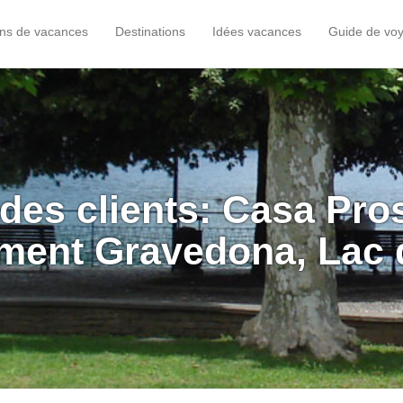
ons de vacances
Destinations
Idées vacances
Guide de vo
des clients: Casa Pr
ment Gravedona, Lac