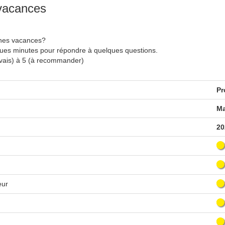
 vacances
nnes vacances?
ques minutes pour répondre à quelques questions.
uvais) à 5 (à recommander)
Pr
Ma
20
eur