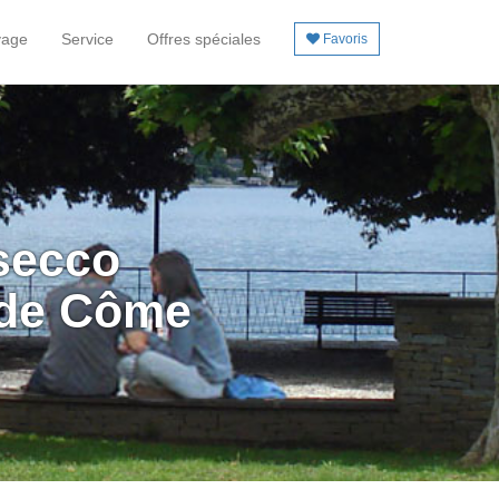
yage
Service
Offres spéciales
Favoris
osecco
 de Côme