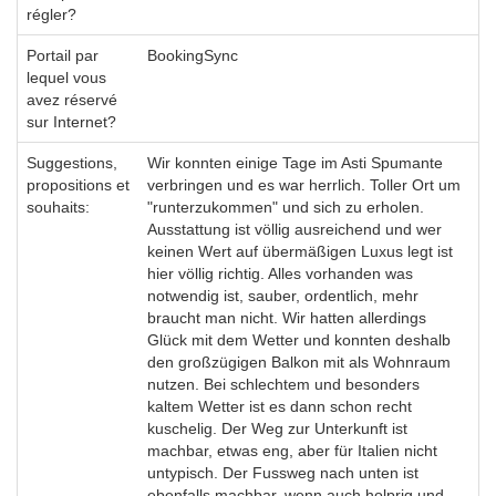
régler?
Portail par
BookingSync
lequel vous
avez réservé
sur Internet?
Suggestions,
Wir konnten einige Tage im Asti Spumante
propositions et
verbringen und es war herrlich. Toller Ort um
souhaits:
"runterzukommen" und sich zu erholen.
Ausstattung ist völlig ausreichend und wer
keinen Wert auf übermäßigen Luxus legt ist
hier völlig richtig. Alles vorhanden was
notwendig ist, sauber, ordentlich, mehr
braucht man nicht. Wir hatten allerdings
Glück mit dem Wetter und konnten deshalb
den großzügigen Balkon mit als Wohnraum
nutzen. Bei schlechtem und besonders
kaltem Wetter ist es dann schon recht
kuschelig. Der Weg zur Unterkunft ist
machbar, etwas eng, aber für Italien nicht
untypisch. Der Fussweg nach unten ist
ebenfalls machbar, wenn auch holprig und