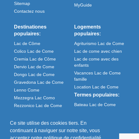
Sitemap
MyGuide
Contactez nous
Destinationes
Logements
populaires:
populaires:
Lac de Côme
Agriturismo Lac de Come
Colico Lac de Come
Lac de come avec chien
Cremia Lac de Côme
Lac de come avec des
enfants
Dervio Lac de Come
Vacances Lac de Come
Dongo Lac de Come
famille
Gravedona Lac de Come
Location Lac de Come
Lenno Come
Termes populaires:
Mezzegra Lac Como
Bateau Lac de Come
Rezzonico Lac de Come
Meteo Come italie
Sorico Lac de Come
Ce site utilise des cookies tiers. En
continuant á naviguer sur notre site, vous
acceptez notre politique de confidentialité.