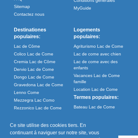
Conditions générales
Sitemap
MyGuide
Contactez nous
Destinationes
Logements
populaires:
populaires:
Lac de Côme
Agriturismo Lac de Come
Colico Lac de Come
Lac de come avec chien
Cremia Lac de Côme
Lac de come avec des
enfants
Dervio Lac de Come
Vacances Lac de Come
Dongo Lac de Come
famille
Gravedona Lac de Come
Location Lac de Come
Lenno Come
Termes populaires:
Mezzegra Lac Como
Bateau Lac de Come
Rezzonico Lac de Come
Meteo Come italie
Sorico Lac de Come
Ce site utilise des cookies tiers. En
continuant á naviguer sur notre site, vous