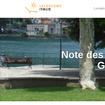
Locati
Note des
G