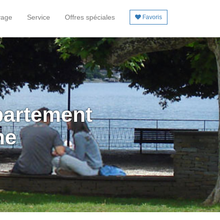
yage
Service
Offres spéciales
Favoris
partement
me