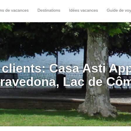
ons de vacances
Destinations
Idées vacances
Guide de vo
 clients: Casa Asti Ap
ravedona, Lac de Cô