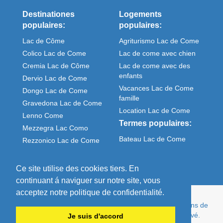
Destinationes
Logements
populaires:
populaires:
Lac de Côme
Agriturismo Lac de Come
Colico Lac de Come
Lac de come avec chien
Cremia Lac de Côme
Lac de come avec des
enfants
Dervio Lac de Come
Vacances Lac de Come
Dongo Lac de Come
famille
Gravedona Lac de Come
Location Lac de Come
Lenno Come
Termes populaires:
Mezzegra Lac Como
Bateau Lac de Come
Rezzonico Lac de Come
Meteo Come italie
Sorico Lac de Come
Ce site utilise des cookies tiers. En
continuant á naviguer sur notre site, vous
acceptez notre politique de confidentialité.
© Comolake Homes - Votre maison en vacances. Maisons de
vacances et appartements de privé - pas cher et cultivé.
Je suis d'accord