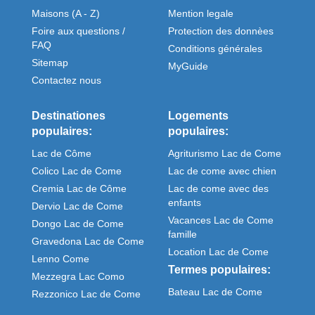
Maisons (A - Z)
Mention legale
Foire aux questions /
Protection des donnèes
FAQ
Conditions générales
Sitemap
MyGuide
Contactez nous
Destinationes
Logements
populaires:
populaires:
Lac de Côme
Agriturismo Lac de Come
Colico Lac de Come
Lac de come avec chien
Cremia Lac de Côme
Lac de come avec des
enfants
Dervio Lac de Come
Vacances Lac de Come
Dongo Lac de Come
famille
Gravedona Lac de Come
Location Lac de Come
Lenno Come
Termes populaires:
Mezzegra Lac Como
Bateau Lac de Come
Rezzonico Lac de Come
Meteo Come italie
Sorico Lac de Come