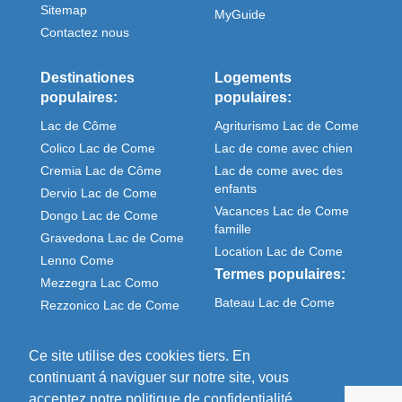
Sitemap
MyGuide
Contactez nous
Destinationes
Logements
populaires:
populaires:
Lac de Côme
Agriturismo Lac de Come
Colico Lac de Come
Lac de come avec chien
Cremia Lac de Côme
Lac de come avec des
enfants
Dervio Lac de Come
Vacances Lac de Come
Dongo Lac de Come
famille
Gravedona Lac de Come
Location Lac de Come
Lenno Come
Termes populaires:
Mezzegra Lac Como
Bateau Lac de Come
Rezzonico Lac de Come
Meteo Come italie
Sorico Lac de Come
Ce site utilise des cookies tiers. En
continuant á naviguer sur notre site, vous
acceptez notre politique de confidentialité.