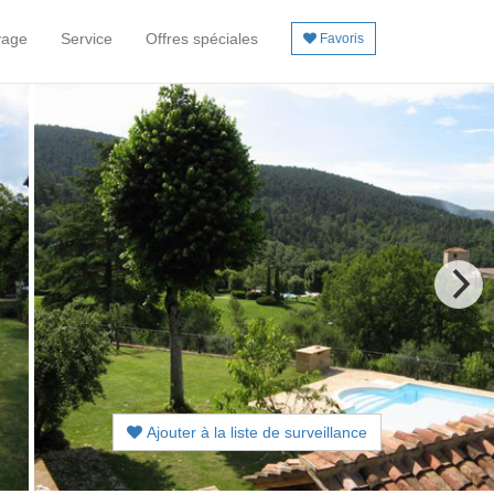
yage
Service
Offres spéciales
Favoris
Ajouter à la liste de surveillance