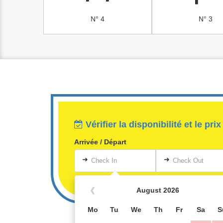
N° 4
N° 3
Vérifier la disponibilité et le prix
Arrivée / Départ
➜
➜
Check In
Check Out
❮
August 2026
Mo
Tu
We
Th
Fr
Sa
S