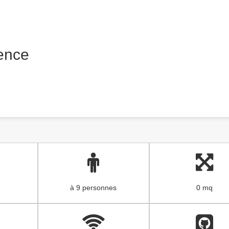
rence
à 9 personnes
0 mq