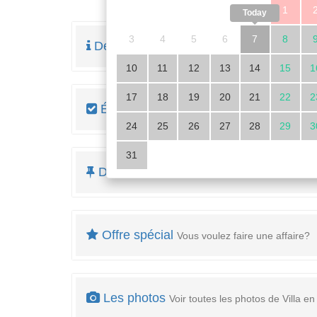
1
Today
3
4
5
6
7
8
Description
Lisez ici toute la description de l'ob
10
11
12
13
14
15
1
17
18
19
20
21
22
2
Équipement
Regardez les détails de l'appar
24
25
26
27
28
29
3
31
Détail des coûts
et minimum de location
Offre spécial
Vous voulez faire une affaire?
Les photos
Voir toutes les photos de Villa en 