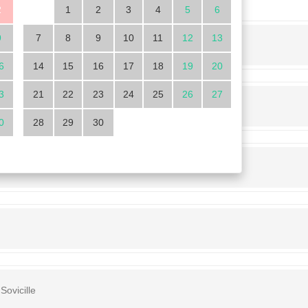
2
1
2
3
4
5
6
9
7
8
9
10
11
12
13
jet
6
14
15
16
17
18
19
20
3
21
22
23
24
25
26
27
tement
0
28
29
30
Sovicille